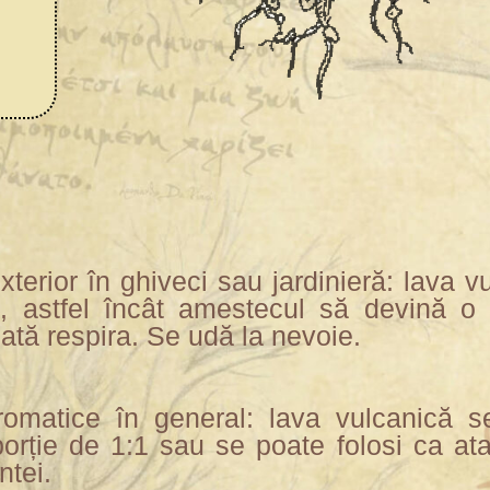
xterior în ghiveci sau jardinieră: lava v
i, astfel încât amestecul să devină o 
oată respira. Se udă la nevoie.
aromatice în general: lava vulcanică 
porție de 1:1 sau se poate folosi ca ata
ntei.