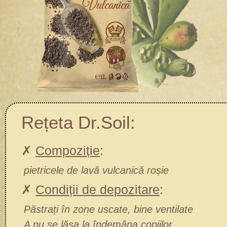
Rețeta Dr.Soil:
✗
Compoziție
:
pietricele de lavă vulcanică roșie
✗
Condiții de depozitare
:
Păstrați în zone uscate, bine ventilate
A nu se lăsa la îndemâna copiilor