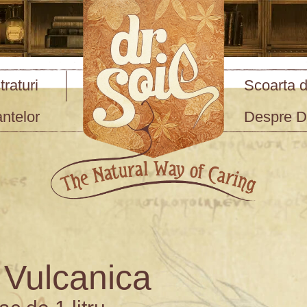
raturi
Scoarta d
antelor
Despre Dr
 Vulcanica