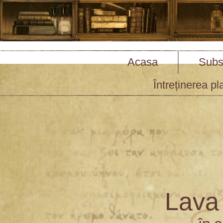
Acasa
Subst
Întreținerea pl
Lava