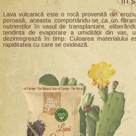
în s
Lava vulcanică este o rocă provenită din eroziu
poroasă, aceasta comportându-se ca un filtrant
nutrienților în vasul de transplantare, eliberân
tendința de evaporare a umidității din vas,
dezintegrează în timp. Culoarea materialului e
rapiditatea cu care se oxidează.