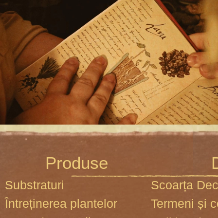
Produse
D
Substraturi
Scoarța Dec
Întreținerea plantelor
Termeni și c