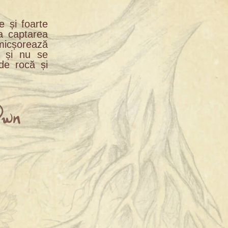
e și foarte
a captarea
 micșorează
e și nu se
 de rocă și