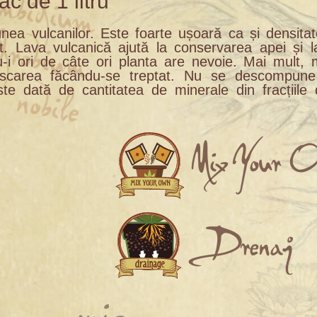
ac de 1 litru
nea vulcanilor. Este foarte ușoară ca și densitat
. Lava vulcanică ajută la conservarea apei și l
du-i ori de câte ori planta are nevoie. Mai mult,
 uscarea făcându-se treptat. Nu se descompun
ste dată de cantitatea de minerale din fracțiile