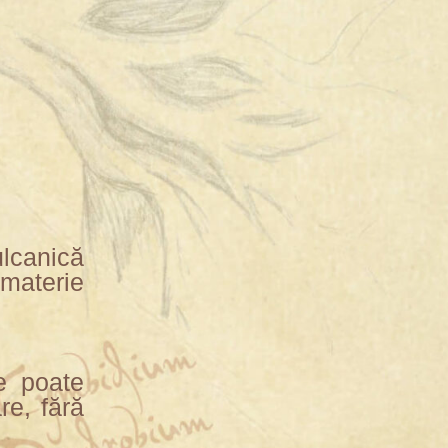
ulcanică
materie
se poate
re, fără