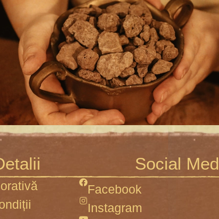
etalii
Social Med
orativă
Facebook
ondiții
Instagram